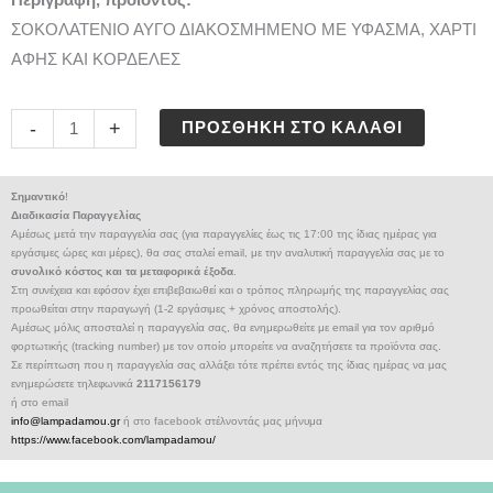
Περιγραφή, προϊόντος:
ΣΟΚΟΛΑΤΕΝΙΟ ΑΥΓΟ ΔΙΑΚΟΣΜΗΜΕΝΟ ΜΕ ΥΦΑΣΜΑ, ΧΑΡΤΙ
ΑΦΗΣ ΚΑΙ ΚΟΡΔΕΛΕΣ
ΑΥΓΟ
-
+
ΠΡΟΣΘΉΚΗ ΣΤΟ ΚΑΛΆΘΙ
ΣΟΚΟΛΑΤΕΝΙΟ
ποσότητα
Σημαντικό
!
Διαδικασία Παραγγελίας
Αμέσως μετά την παραγγελία σας (για παραγγελίες έως τις 17:00 της ίδιας ημέρας για
εργάσιμες ώρες και μέρες), θα σας σταλεί email, με την αναλυτική παραγγελία σας με το
συνολικό κόστος και τα μεταφορικά έξοδα
.
Στη συνέχεια και εφόσον έχει επιβεβαιωθεί και ο τρόπος πληρωμής της παραγγελίας σας
προωθείται στην παραγωγή (1-2 εργάσιμες + χρόνος αποστολής).
Αμέσως μόλις αποσταλεί η παραγγελία σας, θα ενημερωθείτε με email για τον αριθμό
φορτωτικής (tracking number) με τον οποίο μπορείτε να αναζητήσετε τα προϊόντα σας.
Σε περίπτωση που η παραγγελία σας αλλάξει τότε πρέπει εντός της ίδιας ημέρας να μας
ενημερώσετε τηλεφωνικά
2117156179
ή στο email
info@lampadamou.gr
ή στο facebook στέλνοντάς μας μήνυμα
https://www.facebook.com/lampadamou/