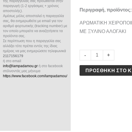
της παραγγελίας σας προωθείται στην
παραγωγή (1-2 εργάσιμες + χρόνος
Περιγραφή, προϊόντος:
αποστολής).
Αμέσως μόλις αποσταλεί η παραγγελία
σας, θα ενημερωθείτε με email για τον
ΑΡΩΜΑΤΙΚΗ ΧΕΙΡΟΠΟ
αριθμό φορτωτικής (tracking number) με
τον οποίο μπορείτε να αναζητήσετε τα
ΜΕ ΞΥΛΙΝΟ ΑΛΟΓΑΚΙ
προϊόντα σας.
Σε περίπτωση που η παραγγελία σας
αλλάξει τότε πρέπει εντός της ίδιας
ημέρας να μας ενημερώσετε τηλεφωνικά
ΛΑΜΠΑΔΑ
-
+
2117156179
ή στο email
ΑΛΟΓΑΚΙ
info@lampadamou.gr
ή στο facebook
ΠΡΟΣΘΉΚΗ ΣΤΟ Κ
ποσότητα
στέλνοντάς μας μήνυμα
https://www.facebook.com/lampadamou/