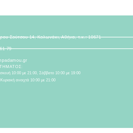
ρου Σούτσου 14, Κολωνάκι, Αθήνα, τ.κ.: 10671
 61 79
mpadamou.gr
ΣΤΉΜΑΤΟΣ:
κευή 10:00 με 21:00, Σάββατο 10:00 με 19:00
Κυριακή ανοιχτά 10:00 με 21:00