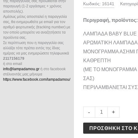
της παραγγελίας σας προωθείται στην
Κωδικός:
16141
Κατηγορί
παραγωγή (1-2 εργάσιμες + χρόνος
αποστολής).
Αμέσως μόλις αποσταλεί η παραγγελία
Περιγραφή, προϊόντος:
σας, θα ενημερωθείτε με email για τον
αριθμό φορτωτικής (tracking number) με
τον οποίο μπορείτε να αναζητήσετε τα
ΛΑΜΠΑΔΑ BABY BLUE 
προϊόντα σας.
ΑΡΩΜΑΤΙΚΗ ΛΑΜΠΑΔΑ 
Σε περίπτωση που η παραγγελία σας
αλλάξει τότε πρέπει εντός της ίδιας
ΜΟΝΟΓΡΑΜΜΑ ΑΣΗΜΙ 
ημέρας να μας ενημερώσετε τηλεφωνικά
2117156179
ΚΑΘΡΕΠΤΗ
ή στο email
info@lampadamou.gr
ή στο facebook
(ΜΕ ΤΟ ΜΟΝΟΓΡΑΜΜΑ 
στέλνοντάς μας μήνυμα
ΣΑΣ)
https://www.facebook.com/lampadamou/
ΠΕΡΙΛΑΜΒΑΝΕΤΑΙ ΣΥΣ
ΛΑΜΠΑΔΑ
-
+
BABY
ΠΡΟΣΘΉΚΗ ΣΤΟ Κ
BLUE
TOILE